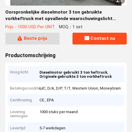
2
/
4
Oorspronkelijke dieselmotor 3 ton gebruikte
vorkheftruck met opvallende waarschuwingslicht
onderdelen
Prijs：1000 USD Per UNIT
MOQ：1 set
Beste prijs
Contact nu
Productomschrijving
Hoog licht
,
Dieselmotor gebruikt 3 ton heftruck
Originele gebruikte 3 ton vorkheftruck
Betalingscondities
L/C, D/A, D/P, T/T, Western Union, MoneyGram
Certificering
CE , EPA
Levering
1000 stuks per maand
vermogen
Levertijd
5-7 werkdagen