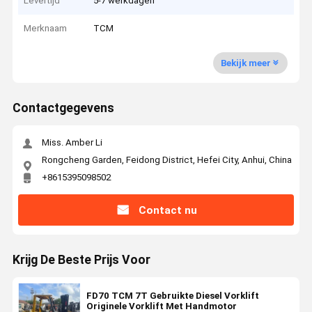
Levertijd
5-7 werkdagen
Merknaam
TCM
Bekijk meer
Contactgegevens
Miss. Amber Li
Rongcheng Garden, Feidong District, Hefei City, Anhui, China
+8615395098502
Contact nu
Krijg De Beste Prijs Voor
FD70 TCM 7T Gebruikte Diesel Vorklift
Originele Vorklift Met Handmotor