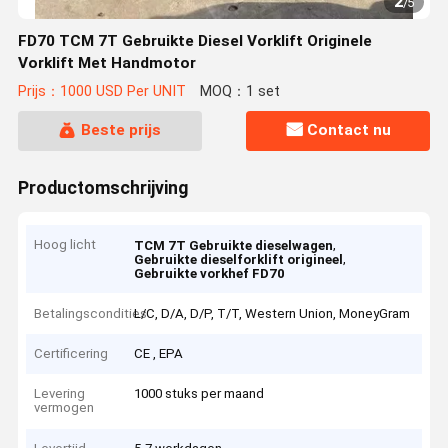
2
/
5
FD70 TCM 7T Gebruikte Diesel Vorklift Originele
Vorklift Met Handmotor
Prijs：1000 USD Per UNIT
MOQ：1 set
Beste prijs
Contact nu
Productomschrijving
Hoog licht
,
TCM 7T Gebruikte dieselwagen
,
Gebruikte dieselforklift origineel
Gebruikte vorkhef FD70
Betalingscondities
L/C, D/A, D/P, T/T, Western Union, MoneyGram
Certificering
CE , EPA
Levering
1000 stuks per maand
vermogen