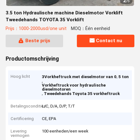
2
/
5
3.5 ton Hydraulische machine Dieselmotor Vorklift
Tweedehands TOYOTA 35 Vorklift
Prijs：1000-2000usd/one unit
MOQ：Één eenheid
Beste prijs
Contact nu
Productomschrijving
Hoog licht
,
3Vorkheftruck met dieselmotor van 0
5 ton
,
Vorkheftruck voor hydraulische
dieselmotoren
,
Tweedehands Toyota 35 vorkheftruck
Betalingscondities
L/C, D/A, D/P, T/T
Certificering
CE, EPA
Levering
100 eenheden/een week
vermogen