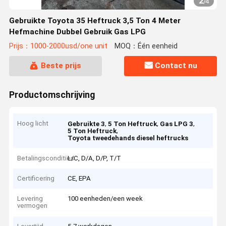
2
/
4
Gebruikte Toyota 35 Heftruck 3,5 Ton 4 Meter
Hefmachine Dubbel Gebruik Gas LPG
Prijs：1000-2000usd/one unit
MOQ：Één eenheid
Beste prijs
Contact nu
Productomschrijving
Hoog licht
,
,
,
Gebruikte 3
5 Ton Heftruck
Gas LPG 3
,
5 Ton Heftruck
Toyota tweedehands diesel heftrucks
Betalingscondities
L/C, D/A, D/P, T/T
Certificering
CE, EPA
Levering
100 eenheden/een week
vermogen